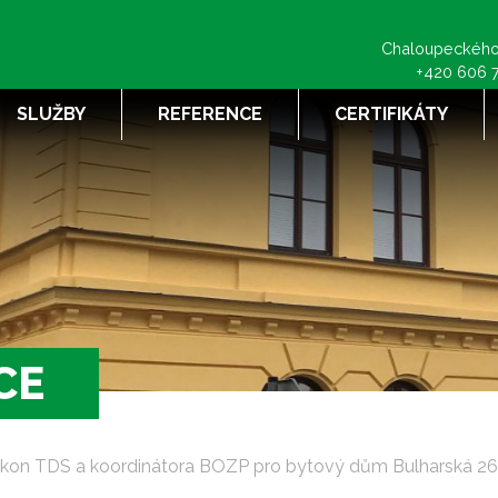
Chaloupeckého
+420 606 
SLUŽBY
REFERENCE
CERTIFIKÁTY
CE
kon TDS a koordinátora BOZP pro bytový dům Bulharská 26 