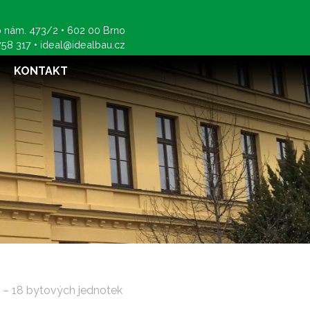
 nám. 473/2 • 602 00 Brno
758 317
•
ideal@idealbau.cz
KONTAKT
– 18 bytových jednotek