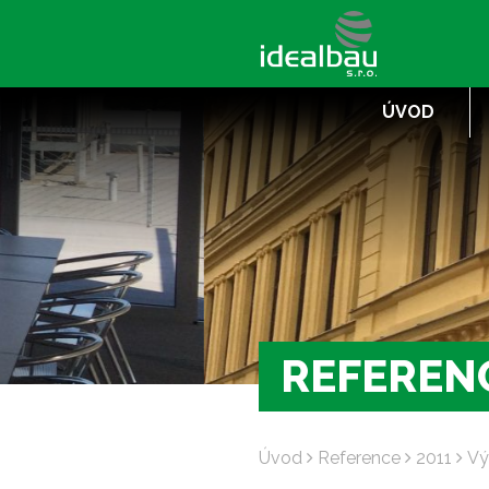
ÚVOD
REFEREN
Úvod
Reference
2011
Vý