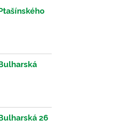
Ptašínského
Bulharská
Bulharská 26