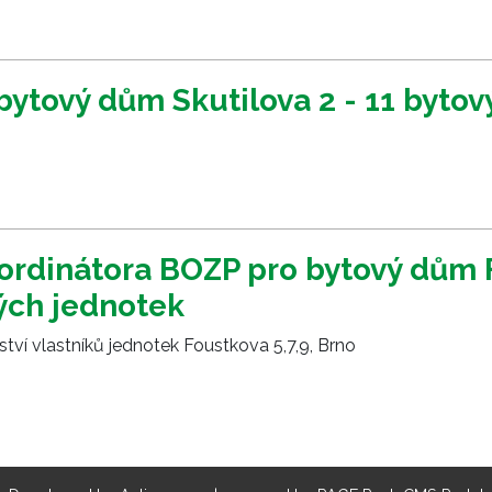
ytový dům Skutilova 2 - 11 byto
ordinátora BOZP pro bytový dům 
vých jednotek
tví vlastníků jednotek Foustkova 5,7,9, Brno