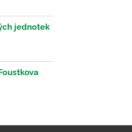
vých jednotek
Foustkova