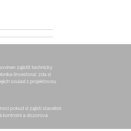
ovinen zajistit technický
íka (investora), zda si
jejich soulad s projektovou
cí pokud si zajistí stavební
á kontrolní a dozorová