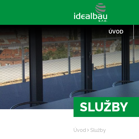
ÚVOD
SLUŽBY
Úvod
Služby