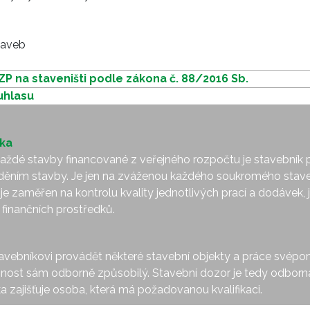
taveb
ZP na staveništi podle zákona č. 88/2016 Sb.
uhlasu
íka
každé stavby financované z veřejného rozpočtu je stavebník p
ěním stavby. Je jen na zváženou každého soukromého stavebn
 je zaměřen na kontrolu kvality jednotlivých prací a dodávek, 
finančních prostředků.
vebníkovi provádět některé stavební objekty a práce svépomo
činnost sám odborně způsobilý. Stavební dozor je tedy odborn
ka zajišťuje osoba, která má požadovanou kvalifikaci.