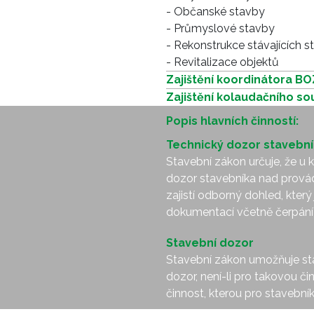
- Občanské stavby
- Průmyslové stavby
- Rekonstrukce stávajících s
- Revitalizace objektů
Zajištění koordinátora BO
Zajištění kolaudačního so
Popis hlavních činností:
Technický dozor stavebn
Stavební zákon určuje, že u 
dozor stavebníka nad provád
zajistí odborný dohled, který
dokumentací včetně čerpání 
Stavební dozor
Stavební zákon umožňuje sta
dozor, není-li pro takovou 
činnost, kterou pro stavební