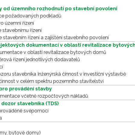
y od územního rozhodnutí po stavební povolení
ikace požadovaných podkladů
o územní řízení
 stavebnímu řízení
stavebním řízení a zajištění stavebního povolení
jektových dokumentací v oblasti revitalizace bytový
kumentace v oblasti revitalizace bytových domů
ěrová řízení jednotlivých dodavatelů
cí
zoru stavebníka Inženýrská činnost v investiční výstavbě
činnost v celém spektru pozemního stavitelství
ro provádění stavby
kumentace včetně rozpočtových nákladů
ý dozor stavebníka (TDS)
 prováděné svépomocí
a
omy, bytové domy)