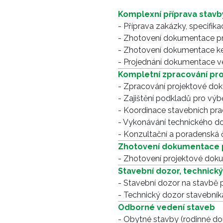
Komplexní příprava stavb
- Příprava zakázky, specif
- Zhotovení dokumentace pr
- Zhotovení dokumentace ke
- Projednání dokumentace ve 
Kompletní zpracování pro
- Zpracování projektové do
- Zajištění podkladů pro výb
- Koordinace stavebních pra
- Vykonávání technického do
- Konzultační a poradenská 
Zhotovení dokumentace p
- Zhotovení projektové do
Stavební dozor, technick
- Stavební dozor na stavbě
- Technický dozor stavebník
Odborné vedení staveb
- Obytné stavby (rodinné d