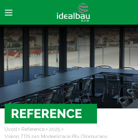
REFERENCE
Úvod
Reference
2025
Výkon TDS pro Modernizace Pily Olomučany